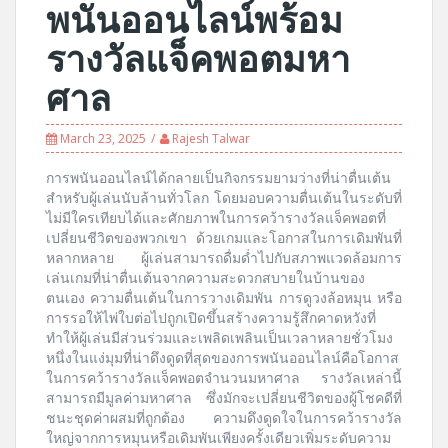
พนันออนไลน์พร้อม
รางวัลแจ็คพอตมหา
ศาล
March 23, 2025
Rajesh Talwar
การพนันออนไลน์ได้กลายเป็นกิจกรรมยามว่างที่น่าตื่นเต้น
สำหรับผู้เล่นนับล้านทั่วโลก โดยมอบความตื่นเต้นในระดับที่
ไม่มีใครเทียบได้และศักยภาพในการคว้ารางวัลแจ็คพอตที่
เปลี่ยนชีวิตของพวกเขา ด้วยเกมและโอกาสในการเดิมพันที่
หลากหลาย ผู้เล่นสามารถดื่มด่ำไปกับสภาพแวดล้อมการ
เล่นเกมที่น่าตื่นเต้นจากความสะดวกสบายในบ้านของ
ตนเอง ความตื่นเต้นในการวางเดิมพัน การดูวงล้อหมุน หรือ
การรอให้ไพ่ใบต่อไปถูกเปิดขึ้นสร้างความรู้สึกคาดหวังที่
ทำให้ผู้เล่นมีส่วนร่วมและเพลิดเพลินเป็นเวลาหลายชั่วโมง
หนึ่งในแง่มุมที่น่าดึงดูดที่สุดของการพนันออนไลน์คือโอกาส
ในการคว้ารางวัลแจ็คพอตจำนวนมหาศาล รางวัลเหล่านี้
สามารถมีมูลค่ามหาศาล ซึ่งมักจะเปลี่ยนชีวิตของผู้โชคดีที่
ชนะชุดค่าผสมที่ถูกต้อง ความดึงดูดใจในการคว้ารางวัล
ใหญ่จากการหมุนหรือเดิมพันเพียงครั้งเดียวเพิ่มระดับความ