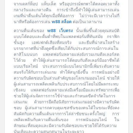
จากเดสก์ท็อป แท็บเล็ต หรืออุปกรณ์พกพาได้ตลอดเวลาทั้ง
กลางวันและกลางคืน การเข้าถึงนี้ทำให้ผู้เล่นสามารถเล่น
เกมที่น่าตื่นเต้นได้ทุกเมื่อที่ต้องการ ไม่ว่าจะมีเวลาว่างไม่กี่
นาทีหรือต้องการเล่น
w88 สล็อต
ต่อเป็นเวลานาน
ความตื่นเต้นของ
w88 เว็บตรง
นั้นเพิ่มขึ้นด้วยคุณสมบัติ
แบบโต้ตอบและดื่มด่ำที่พบในแพลตฟอร์มที่ทันสมัย กราฟิก
ขั้นสูง เอฟเฟกต์เสียงที่สมจริง และธีมที่น่าสนใจสร้าง
บรรยากาศที่น่าดึงดูดซึ่งเทียบได้กับประสบการณ์การเล่นใน
คาสิโนบนบก แพลตฟอร์มหลายแห่งยังรวมเกมดีลเลอร์สด
ไว้ด้วย ทำให้ผู้เล่นสามารถโต้ตอบกับดีลเลอร์มืออาชีพได้
แบบเรียลไทม์ ประสบการณ์แบบไดนามิกนี้เพิ่มระดับความ
สมจริงให้กับการเล่นเกม ทำให้สนุกยิ่งขึ้น การพนันอย่างมี
ความรับผิดชอบเป็นส่วนสำคัญของโลกเกมออนไลน์ ช่วยให้
ผู้เล่นสามารถเพลิดเพลินกับประสบการณ์โดยไม่มีผลกระทบ
เชิงลบ แพลตฟอร์มหลายแห่งมีเครื่องมือและทรัพยากรเพื่อ
ช่วยให้ผู้เล่นจัดการการใช้จ่ายและกำหนดขีดจำกัดในการ
เล่นเกม ด้วยการยึดถือนิสัยการเล่นเกมอย่างมีความรับผิด
ชอบ ผู้เล่นสามารถควบคุมเซสชันของตนได้ในขณะที่ยังคง
สัมผัสกับความตื่นเต้นจากการไล่ล่าชัยชนะครั้งใหญ่ การ
เพลิดเพลินกับความตื่นเต้นของ การพนันออนไลน์ ใน
ลักษณะที่สมดุลและมีความรับผิดชอบจะช่วยให้ได้รับความ
บันเทิงและความสนุกสนานในระยะยาว