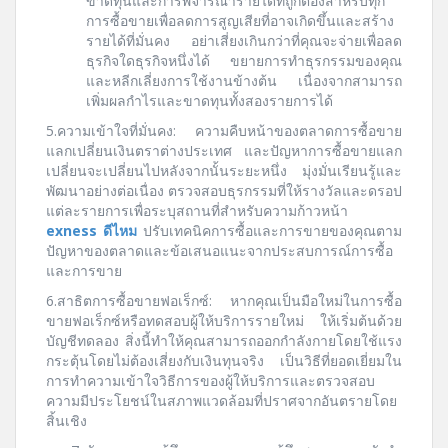
ขาดทุนและการพิจารณารายได้ที่ถูกต้องสำหรับทุก
การซื้อขายเพื่อลดการสูญเสียที่อาจเกิดขึ้นและสร้าง
รายได้ที่มั่นคง อย่าเสี่ยงเกินกว่าที่คุณจะจ่ายเพื่อลด
ธุรกิจใดธุรกิจหนึ่งได้ ขยายการทำธุรกรรมของคุณ
และหลีกเลี่ยงการใช้งานข้างต้น เนื่องจากสามารถ
เพิ่มผลกำไรและขาดทุนทั้งสองรายการได้
5.ความเข้าใจที่มั่นคง: ความคืบหน้าของตลาดการซื้อขาย
แลกเปลี่ยนเงินตราต่างประเทศ และปัญหาการซื้อขายแลก
เปลี่ยนจะเปลี่ยนไปหลังจากนั้นระยะหนึ่ง มุ่งมั่นเรียนรู้และ
พัฒนาอย่างต่อเนื่อง ตรวจสอบธุรกรรมที่ให้รางวัลและดรอป
แต่ละรายการเพื่อระบุสถานที่สำหรับความก้าวหน้า
exness ดีไหม
ปรับเทคนิคการซื้อและการขายของคุณตาม
ปัญหาของตลาดและข้อเสนอแนะจากประสบการณ์การซื้อ
และการขาย
6.สาธิตการซื้อขายฟอเร็กซ์: หากคุณเป็นมือใหม่ในการซื้อ
ขายฟอเร็กซ์หรือทดสอบผู้ให้บริการรายใหม่ ให้เริ่มต้นด้วย
บัญชีทดลอง สิ่งนี้ทำให้คุณสามารถออกกำลังกายโดยใช้แรง
กระตุ้นโดยไม่ต้องเสี่ยงกับเงินทุนจริง เป็นวิธีที่ยอดเยี่ยมใน
การทำความเข้าใจวิธีการของผู้ให้บริการและตรวจสอบ
ความมีประโยชน์ในสภาพแวดล้อมที่ปราศจากอันตรายโดย
สิ้นเชิง