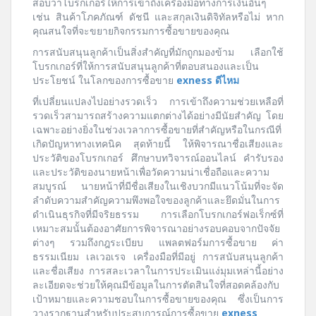
สอบว่าโบรกเกอร์ให้การเข้าถึงเครื่องมือทางการเงินอื่นๆ
เช่น สินค้าโภคภัณฑ์ ดัชนี และสกุลเงินดิจิทัลหรือไม่ หาก
คุณสนใจที่จะขยายกิจกรรมการซื้อขายของคุณ
การสนับสนุนลูกค้าเป็นสิ่งสำคัญที่มักถูกมองข้าม เลือกใช้
โบรกเกอร์ที่ให้การสนับสนุนลูกค้าที่ตอบสนองและเป็น
ประโยชน์ ในโลกของการซื้อขาย
exness ดีไหม
ที่เปลี่ยนแปลงไปอย่างรวดเร็ว การเข้าถึงความช่วยเหลือที่
รวดเร็วสามารถสร้างความแตกต่างได้อย่างมีนัยสำคัญ โดย
เฉพาะอย่างยิ่งในช่วงเวลาการซื้อขายที่สำคัญหรือในกรณีที่
เกิดปัญหาทางเทคนิค สุดท้ายนี้ ให้พิจารณาชื่อเสียงและ
ประวัติของโบรกเกอร์ ศึกษาบทวิจารณ์ออนไลน์ คำรับรอง
และประวัติของนายหน้าเพื่อวัดความน่าเชื่อถือและความ
สมบูรณ์ นายหน้าที่มีชื่อเสียงในเชิงบวกมีแนวโน้มที่จะจัด
ลำดับความสำคัญความพึงพอใจของลูกค้าและยึดมั่นในการ
ดำเนินธุรกิจที่มีจริยธรรม การเลือกโบรกเกอร์ฟอเร็กซ์ที่
เหมาะสมนั้นต้องอาศัยการพิจารณาอย่างรอบคอบจากปัจจัย
ต่างๆ รวมถึงกฎระเบียบ แพลตฟอร์มการซื้อขาย ค่า
ธรรมเนียม เลเวอเรจ เครื่องมือที่มีอยู่ การสนับสนุนลูกค้า
และชื่อเสียง การสละเวลาในการประเมินแง่มุมเหล่านี้อย่าง
ละเอียดจะช่วยให้คุณมีข้อมูลในการตัดสินใจที่สอดคล้องกับ
เป้าหมายและความชอบในการซื้อขายของคุณ ซึ่งเป็นการ
วางรากฐานสำหรับประสบการณ์การซื้อขาย
exness