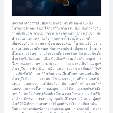
พิจารณาค่าธรรมเนียมและค่าคอมมิชชั่นของนายหน้า
โบรกเกอร์แต่ละรายมีโครงสร้างค่าธรรมเนียมที่แตกต่างกัน
รวมถึงสเปรด ค่าคอมมิชชัน และต้นทุนทางการเงินข้ามคืน
ประเมินต้นทุนเหล่านี้เพื่อกำหนดค่าใช้จ่ายโดยรวมที่
เกี่ยวข้องกับกิจกรรมการซื้อขายของคุณ โบรกเกอร์บางราย
อาจเสนอสเปรดที่แคบแต่คิดค่าคอมมิชชันที่สูงกว่า ในขณะ
ที่โบรกเกอร์อื่นๆ อาจมีสเปรดที่กว้างกว่าแต่มีค่าคอมมิชชั่น
ต่ำกว่าหรือไม่มีเลย เลือกตัวเลือกที่สอดคล้องกับกลยุทธ์การ
ซื้อขายและความชอบของคุณ เลเวอเรจเป็นอีกแง่มุมที่
สำคัญในการประเมิน แม้ว่าเลเวอเรจจะช่วยเพิ่มผลกำไรที่
อาจเกิดขึ้นได้ แต่ก็ยังเพิ่มความเสี่ยงที่จะขาดทุนอย่างมีนัย
สำคัญอีกด้วย ตระหนักถึงเลเวอเรจสูงสุดที่โบรกเกอร์นำ
เสนอ และตรวจสอบให้แน่ใจว่ามันสอดคล้องกับความเสี่ยง
และรูปแบบการซื้อขายของคุณ การใช้เลเวอเรจอย่างรับผิด
ชอบถือเป็นสิ่งสำคัญเพื่อหลีกเลี่ยงความเสี่ยงทางการเงินที่ไม่
จำเป็น พิจารณาช่วงของคู่สกุลเงินที่โบรกเกอร์เสนอ คู่สกุล
เงินที่มีให้เลือกมากมายช่วยให้คุณสำรวจโอกาสที่แตกต่าง
กันและกระจายพอร์ตการลงทุนของคุณ นอกจากนี้ ตรวจ