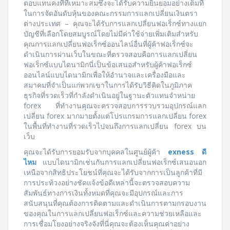
ตอบแทนคงที่ที่เหมาะสมซึ่งจะได้รับความยินยอมอย่างเต็มที่
ในการจัดอันดับหุ้นของคณะกรรมการแลกเปลี่ยนเงินตรา
ต่างประเทศ – คุณจะได้รับการแลกเปลี่ยนฟอเร็กซ์ทางแยก
บัญชีที่เลือกโดยสมบูรณ์โดยไม่มีค่าใช้จ่ายเพิ่มเติมสำหรับ
คุณการแลกเปลี่ยนฟอเร็กซ์ออนไลน์อื่นที่ผู้ค้าฟอเร็กซ์จะ
ดำเนินการผ่านเว็บในขณะที่ตรวจสอบคือการแลกเปลี่ยน
ฟอเร็กซ์แบบไดนามิกนี่เป็นข้อเสนอสำหรับผู้ค้าฟอเร็กซ์
ออนไลน์แบบไดนามิกเพื่อให้อำนาจและเครื่องมือและ
สมาคมที่จำเป็นแก่พวกเขาในการได้รับวิธีคิดในภูมิภาค
ธุรกิจที่รวดเร็วที่กำลังดำเนินอยู่ในฐานะตัวแทนจำหน่าย
forex ที่ทำงานคุณจะตรวจสอบการรวบรวมอุปกรณ์แลก
เปลี่ยน forex มากมายตั้งแต่โปรแกรมการแลกเปลี่ยน forex
ในพื้นที่ทำงานที่รวดเร็วไปจนถึงการแลกเปลี่ยน forex บน
เว็บ
คุณจะได้รับการยอมรับจากบุคคลในศูนย์ผู้ค้า
exness ดี
ไหม
แบบไดนามิกเช่นกันการแลกเปลี่ยนฟอเร็กซ์เสนอนอก
เหนือจากสิทธิประโยชน์ที่คุณจะได้รับจากการเป็นลูกค้าที่มี
การประท้วงอย่างชัดแจ้งข้อดีเหล่านี้จะตรวจสอบความ
สัมพันธ์ทางการเงินทั้งหมดที่คุณจะมีอุปกรณ์และการ
สนับสนุนที่คุณต้องการติดตามและดำเนินการตามกรอบงาน
ของคุณในการแลกเปลี่ยนฟอเร็กซ์และความช่วยเหลือและ
การเชื่อมโยงอย่างจริงจังที่นี่คุณจะต้องเห็นคุณค่าอย่าง