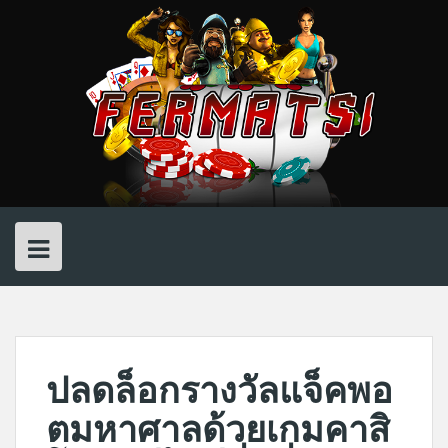
Skip
to
content
ปลดล็อกรางวัลแจ็คพอ
ตมหาศาลด้วยเกมคาสิ