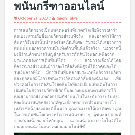
พนันกรีฑาออนไลน์
October 21, 2023
Rajesh Talwar
การเล่นกีฬาอาจเป็นแพลตฟอร์มที่น่าตกใจเมื่อพิจารณาว่า
คุณประสานกับชื่อเกมกีฬาอย่างแท้จริง และอาจทำให้การ
ค้นหาวิธีเขย่านั้นน่าหลงใหลเป็นพิเศษ รับรองได้เลยว่าการ
พนันนั้นนอกจากความบันเทิงด้านพื้นที่แล้วจริงๆ นอกจากนี้
ยังมีร้านค้าขนาดใหญ่สำหรับการตัดสินใจนอกเหนือจาก
ประเภทของการเดิมพันที่ใคร ๆ สามารถเลือกได้โดย
พิจารณาอย่างแม่นยำว่าอะไรคือสิ่งที่พิสูจน์ได้ว่าคุณจะได้
รับเงินจากที่ใด มีการเดิมพันหลายประเภทในกิจกรรมกีฬา
และทุกคนก็มีโอกาสชนะรางวัลทองคำลับของฉันเอง เพื่อ
ช่วยคุณในการตัดสินใจตัดสินใจที่ยอดเยี่ยมเพิ่มเติมในการ
เดิมพันในกิจกรรมกีฬาที่เกิดขึ้นอย่างแน่นอนตามที่คาดไว้
คุณสามารถสังเกตกิจกรรมกีฬาบนเว็บในระดับการปรับปรุง
ที่จะค้นหาทันทีหลังจากที่คุณเลือกทุกอย่างที่จินตนาการไว้
เหลือเชื่อน้อยลงและดีขึ้นมาก คุณสามารถให้เครดิตของคุณ
ในการเดิมพันโดยตรงหรือการพนันรอบ ๆ ผู้ชนะจากเกมที่
จ่ายสมองน้อยมากให้กับคุณ นอกเหนือจากวางใจในวิดีโอ
เกมลูกเทนนิสในอนาคตเกมออนไลน์พีซี