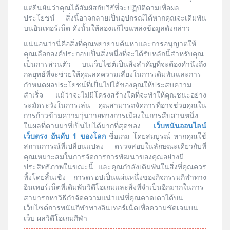
แต่ยืนยันว่าคุณได้สัมผัสกับวิธีที่จะปฏิบัติตามเพื่อผล
ประโยชน์ สิ่งนี้อาจกลายเป็นอุปกรณ์ได้หากคุณจะเดิมพัน
บนอินเทอร์เน็ต ดังนั้นให้ลองแก้ไขแหล่งข้อมูลดังกล่าว
แน่นอนว่านี่คือสิ่งที่คุณพยายามค้นหาและการอนุญาตให้
คุณเลือกองค์ประกอบเป็นสิ่งหนึ่งที่จะได้รับหลักนี้สำหรับคุณ
เป็นการส่วนตัว บนเว็บไซต์เป็นสิ่งสำคัญที่จะต้องคำนึงถึง
กลยุทธ์ที่จะช่วยให้คุณลดความเสี่ยงในการเดิมพันและการ
กำหนดผลประโยชน์ที่เป็นไปได้ของคุณให้ประสบความ
สำเร็จ แม้ว่าจะไม่มีโครงสร้างใดที่จะทำให้คุณชนะอย่าง
ระมัดระวังในการเล่น คุณสามารถจัดการที่อาจช่วยคุณใน
การก้าวข้ามความวุ่นวายทางการเมืองในการสืบสวนหนึ่ง
ในผลที่ตามมาที่เป็นไปได้มากที่สุดของ
เว็บพนันออนไลน์
เว็บตรง อันดับ 1 ของโลก
ชื่อเกม โดยสมบูรณ์ หากคุณใช้
สถานการณ์ที่เปลี่ยนแปลง ตรวจสอบในลักษณะเดียวกับที่
คุณเหมาะสมในการจัดการการพัฒนาของคุณอย่างมี
ประสิทธิภาพในขณะนี้ และคุณกำลังเดิมพันในสิ่งที่คุณควร
ทิ้งโดยสิ้นเชิง การดรอปเป็นแผ่นหนึ่งของกิจกรรมกีฬาทาง
อินเทอร์เน็ตที่เดิมพันวิดีโอเกมและสิ่งที่จำเป็นอีกมากในการ
สามารถหาวิธีกำจัดความแน่วแน่ที่คุณคาดเดาได้บน
เว็บไซต์การพนันกีฬาทางอินเทอร์เน็ตเพื่อความชัดเจนบน
เว็บ ผลวิดีโอเกมกีฬา