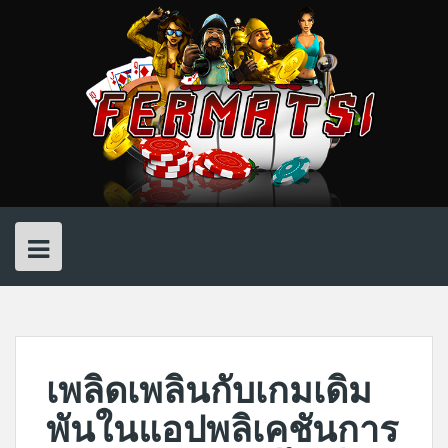
Skip
to
content
เพลิดเพลินกับเกมเดิม
พันในแอปพลิเคชันการ