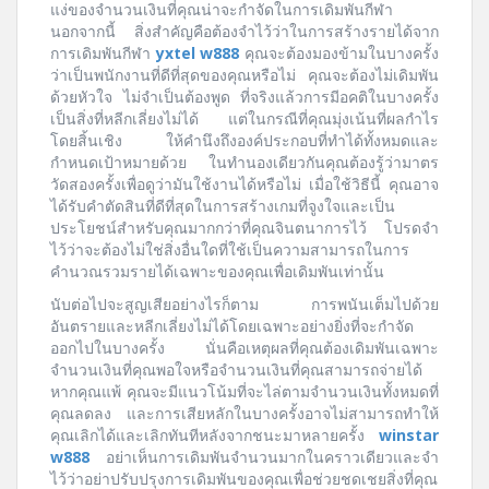
แง่ของจำนวนเงินที่คุณน่าจะกำจัดในการเดิมพันกีฬา
นอกจากนี้ สิ่งสำคัญคือต้องจำไว้ว่าในการสร้างรายได้จาก
การเดิมพันกีฬา
yxtel w888
คุณจะต้องมองข้ามในบางครั้ง
ว่าเป็นพนักงานที่ดีที่สุดของคุณหรือไม่ คุณจะต้องไม่เดิมพัน
ด้วยหัวใจ ไม่จำเป็นต้องพูด ที่จริงแล้วการมีอคติในบางครั้ง
เป็นสิ่งที่หลีกเลี่ยงไม่ได้ แต่ในกรณีที่คุณมุ่งเน้นที่ผลกำไร
โดยสิ้นเชิง ให้คำนึงถึงองค์ประกอบที่ทำได้ทั้งหมดและ
กำหนดเป้าหมายด้วย ในทำนองเดียวกันคุณต้องรู้ว่ามาตร
วัดสองครั้งเพื่อดูว่ามันใช้งานได้หรือไม่ เมื่อใช้วิธีนี้ คุณอาจ
ได้รับคำตัดสินที่ดีที่สุดในการสร้างเกมที่จูงใจและเป็น
ประโยชน์สำหรับคุณมากกว่าที่คุณจินตนาการไว้ โปรดจำ
ไว้ว่าจะต้องไม่ใช่สิ่งอื่นใดที่ใช้เป็นความสามารถในการ
คำนวณรวมรายได้เฉพาะของคุณเพื่อเดิมพันเท่านั้น
นับต่อไปจะสูญเสียอย่างไรก็ตาม การพนันเต็มไปด้วย
อันตรายและหลีกเลี่ยงไม่ได้โดยเฉพาะอย่างยิ่งที่จะกำจัด
ออกไปในบางครั้ง นั่นคือเหตุผลที่คุณต้องเดิมพันเฉพาะ
จำนวนเงินที่คุณพอใจหรือจำนวนเงินที่คุณสามารถจ่ายได้
หากคุณแพ้ คุณจะมีแนวโน้มที่จะไล่ตามจำนวนเงินทั้งหมดที่
คุณลดลง และการเสียหลักในบางครั้งอาจไม่สามารถทำให้
คุณเลิกได้และเลิกทันทีหลังจากชนะมาหลายครั้ง
winstar
w888
อย่าเห็นการเดิมพันจำนวนมากในคราวเดียวและจำ
ไว้ว่าอย่าปรับปรุงการเดิมพันของคุณเพื่อช่วยชดเชยสิ่งที่คุณ