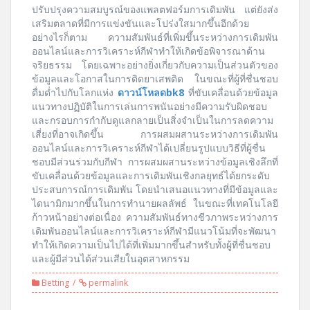
ปรับปรุงความสมบูรณ์ของแพลตฟอร์มการเดิมพัน แต่ยังส่ง
เสริมตลาดที่มีการแข่งขันและโปร่งใสมากขึ้นอีกด้วย
อย่างไรก็ตาม ความสัมพันธ์ที่เพิ่มขึ้นระหว่างการเดิมพัน
ออนไลน์และการวิเคราะห์กีฬาทำให้เกิดข้อพิจารณาด้าน
จริยธรรม โดยเฉพาะอย่างยิ่งเกี่ยวกับความเป็นส่วนตัวของ
ข้อมูลและโอกาสในการติดยาเสพติด ในขณะที่ผู้ที่ชื่นชอบ
ดื่มด่ำไปกับโลกแห่ง
ดาวน์โหลดbk8
ที่ขับเคลื่อนด้วยข้อมูล
แนวทางปฏิบัติในการเล่นการพนันอย่างมีความรับผิดชอบ
และกรอบการกำกับดูแลกลายเป็นสิ่งจำเป็นในการลดความ
เสี่ยงที่อาจเกิดขึ้น การผสมผสานระหว่างการเดิมพัน
ออนไลน์และการวิเคราะห์กีฬาได้เปลี่ยนรูปแบบวิธีที่ผู้ชื่น
ชอบมีส่วนร่วมกับกีฬา การผสมผสานระหว่างข้อมูลเชิงลึกที่
ขับเคลื่อนด้วยข้อมูลและการเดิมพันเชิงกลยุทธ์ได้ยกระดับ
ประสบการณ์การเดิมพัน โดยนำเสนอแนวทางที่มีข้อมูลและ
ไดนามิกมากขึ้นในการทำนายผลลัพธ์ ในขณะที่เทคโนโลยี
ก้าวหน้าอย่างต่อเนื่อง ความสัมพันธ์ทางชีวภาพระหว่างการ
เดิมพันออนไลน์และการวิเคราะห์กีฬามีแนวโน้มที่จะพัฒนา
ทำให้เกิดความเป็นไปได้ที่เพิ่มมากขึ้นสำหรับทั้งผู้ที่ชื่นชอบ
และผู้มีส่วนได้ส่วนเสียในอุตสาหกรรม
Betting
permalink