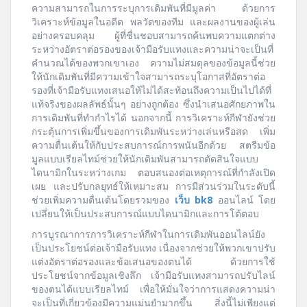
ความสามารถในการระบุการเดิมพันที่มีมูลค่า ด้วยการ
วิเคราะห์ข้อมูลในอดีต พลวัตของทีม และผลงานของผู้เล่น
อย่างครอบคลุม ผู้ที่ชื่นชอบสามารถค้นพบความแตกต่าง
ระหว่างอัตราต่อรองของเจ้ามือรับแทงและความน่าจะเป็นที่
คำนวณได้ของพวกเขาเอง ความไม่สมดุลของข้อมูลนี้ช่วย
ให้นักเดิมพันที่มีความเข้าใจสามารถระบุโอกาสที่อัตราต่อ
รองที่เจ้ามือรับแทงเสนอให้ไม่ได้สะท้อนถึงความเป็นไปได้ที่
แท้จริงของผลลัพธ์นั้นๆ อย่างถูกต้อง ซึ่งนำเสนอศักยภาพใน
การเดิมพันที่ทำกำไรได้ นอกจากนี้ การวิเคราะห์กีฬายังช่วย
กระตุ้นการเพิ่มขึ้นของการเดิมพันระหว่างเล่นหรือสด เพิ่ม
ความตื่นเต้นให้กับประสบการณ์การพนันอีกด้วย สตรีมข้อ
มูลแบบเรียลไทม์ช่วยให้นักเดิมพันสามารถตัดสินใจแบบ
ไดนามิกในระหว่างเกม ตอบสนองต่อเหตุการณ์ที่กำลังเปิด
เผย และปรับกลยุทธ์ให้เหมาะสม การมีส่วนร่วมในระดับนี้
ช่วยเพิ่มความตื่นเต้นโดยรวมของ
เว็บ bk8
ออนไลน์ โดย
เปลี่ยนให้เป็นประสบการณ์แบบไดนามิกและการโต้ตอบ
การบูรณาการการวิเคราะห์กีฬาในการเดิมพันออนไลน์ยัง
เป็นประโยชน์ต่อเจ้ามือรับแทง เนื่องจากช่วยให้พวกเขาปรับ
แต่งอัตราต่อรองและข้อเสนอของตนได้ ด้วยการใช้
ประโยชน์จากข้อมูลเชิงลึก เจ้ามือรับแทงสามารถปรับไลน์
ของตนได้แบบเรียลไทม์ เพื่อให้มั่นใจว่าการแสดงความน่า
จะเป็นที่เกี่ยวข้องมีความแม่นยำมากขึ้น สิ่งนี้ไม่เพียงแต่