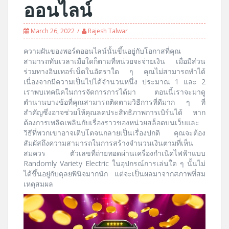
ออนไลน์
March 26, 2022
Rajesh Talwar
ความฝันของพอร์ตออนไลน์นั้นขึ้นอยู่กับโอกาสที่คุณ
สามารถทันเวลาเมื่อใดก็ตามที่หน่วยจะจ่ายเงิน เมื่อมีส่วน
ร่วมทางอินเทอร์เน็ตในอัตราใด ๆ คุณไม่สามารถทำได้
เนื่องจากมีความเป็นไปได้จำนวนหนึ่ง ประมาณ 1 และ 2
เราพบเทคนิคในการจัดการการได้มา ตอนนี้เราจะมาดู
ตำนานบางข้อที่คุณสามารถติดตามวิธีการที่ดีมาก ๆ ที่
สำคัญซึ่งอาจช่วยให้คุณลดประสิทธิภาพการเบิร์นได้ หาก
ต้องการเพลิดเพลินกับเรื่องราวของหน่วยสล็อตบนเว็บและ
วิธีที่พวกเขาอาจเติบโตจนกลายเป็นเรื่องปกติ คุณจะต้อง
สัมผัสถึงความสามารถในการสร้างจำนวนเงินตามที่เห็น
สมควร ตัวเลขที่ถ่ายทอดผ่านเครื่องกำเนิดไฟฟ้าแบบ
Randomly Variety Electric ในอุปกรณ์การเล่นใด ๆ นั้นไม่
ได้ขึ้นอยู่กับดุลยพินิจมากนัก แต่จะเป็นผลมาจากสภาพที่สม
เหตุสมผล