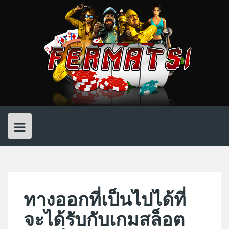
Skip
to
content
ทางออกที่เป็นไปได้ที่
จะได้รับกับเกมสล็อต