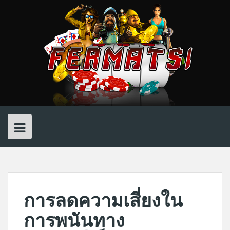
Skip
to
content
การลดความเสี่ยงใน
การพนันทาง