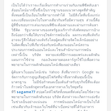
เป็นไปได้ว่าเราจะเริ่มเห็นการทำงานร่วมกับเกมพีซีคลับเฮา
ส์ออนไลน์มากขึ้นซึ่งเป็นรากฐานของแนวทางพูลที่สำคัญ
ทั้งหมดนี้เป็นเงื่อนไขที่สามารถทำได้ ไม่มีสิ่งใดที่แข็งแกร่ง
และเปลี่ยนแปลงไปในทางเดียวกันหรือมีความสุข ส่วนนี้คือ
ผู้ที่ชื่นชอบการเล่นเกมบนพีซีจะต้องผ่านและผ่านการค้นหา
วิธีคิด รัฐบาลกลางของสหรัฐอเมริกากำลังตัดทอนการอ้าง
ถึงน้อยกว่าเพื่อให้บรรลุไซต์การพนันนั้น ผลกระทบที่แท้จริง
อาจจะรู้สึกได้อย่างแท้จริงโดยผู้คนที่จ่ายจิตใจเล็กน้อยอย่าง
ไม่ผิดเพี้ยนไปที่เกี่ยวข้องกับหนังสือเกมออนไลน์สถาน
ประกอบการพนันออนไลน์และโซนสำนักงานการพนัน
เหล่านี้เป็น บริษัท หลายแห่งที่มีการเผยแพร่และผลักดัน
แผนการใช้จ่าย กองเงินหลายดอลลาร์ถูกใช้ไปเพื่อความ
พยายามในการผลักดันออนไลน์เพียงอย่างเดียว
ผู้ค้นหาเว็บออนไลน์เช่น Yahoo สิ่งที่มากกว่า Google จะ
จัดการกับการสูญเสียศูนย์โฟกัสที่น่าทึ่งหากต้นทุนนี้เป็น
มาตรฐาน ไม่มีข้อกำหนดเบื้องต้นสำหรับธุรกิจนี้ที่จะต้อง
ก้าวหน้าในหลักสูตรหรือเอกสารทางเว็บวิทยุหรือ
ทีวี
sagame77
สปอตไลท์โฟกัสทั้งหมดที่ส่งต่อโดยใช้ความ
พยายามในการผลักดันของ บริษัท ดังกล่าวจะเกิดการแย่งชิง
ในช่วงเย็นอย่างแน่นอน การพนันออนไลน์อาจเป็นไปได้
เช่นเดียวกับเจ้าของเว็บไซต์ที่น่าเบื่อหน่ายที่ได้รับอาหาร