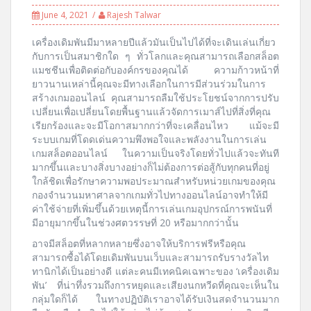
June 4, 2021
Rajesh Talwar
เครื่องเดิมพันมีมาหลายปีแล้วมันเป็นไปได้ที่จะเดินเล่นเกี่ยว
กับการเป็นสมาชิกใด ๆ ทั่วโลกและคุณสามารถเลือกสล็อต
แมชชีนเพื่อติดต่อกับองค์กรของคุณได้ ความก้าวหน้าที่
ยาวนานเหล่านี้คุณจะมีทางเลือกในการมีส่วนร่วมในการ
สร้างเกมออนไลน์ คุณสามารถลืมใช้ประโยชน์จากการปรับ
เปลี่ยนเพื่อเปลี่ยนโดยพื้นฐานแล้วจัดการเมาส์ไปที่สิ่งที่คุณ
เรียกร้องและจะมีโอกาสมากกว่าที่จะเคลื่อนไหว แม้จะมี
ระบบเกมที่โดดเด่นความพึงพอใจและพลังงานในการเล่น
เกมสล็อตออนไลน์ ในความเป็นจริงโดยทั่วไปแล้วจะทันที
มากขึ้นและบางสิ่งบางอย่างก็ไม่ต้องการต่อสู้กับทุกคนที่อยู่
ใกล้ชิดเพื่อรักษาความพอประมาณสำหรับหน่วยเกมของคุณ
กองจำนวนมหาศาลจากเกมทั่วไปทางออนไลน์อาจทำให้มี
ค่าใช้จ่ายที่เพิ่มขึ้นด้วยเหตุนี้การเล่นเกมอุปกรณ์การพนันที่
มีอายุมากขึ้นในช่วงศตวรรษที่ 20 หรือมากกว่านั้น
อาจมีสล็อตที่หลากหลายซึ่งอาจให้บริการฟรีหรือคุณ
สามารถซื้อได้โดยเดิมพันบนเว็บและสามารถรับรางวัลไท
ทานิกได้เป็นอย่างดี แต่ละคนมีเทคนิคเฉพาะของ ‘เครื่องเดิม
พัน’ ที่น่าทึ่งรวมถึงการหยุดและเสียงนกหวีดที่คุณจะเห็นใน
กลุ่มใดก็ได้ ในทางปฏิบัติเราอาจได้รับเงินสดจำนวนมาก