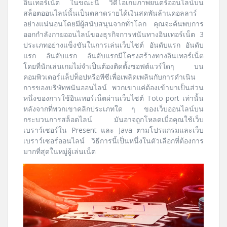
อินเทอร์เน็ต
ในขณะนี้
วิดีโอเกมภาพยนตร์ออนไลน์บน
สล็อตออนไลน์นั้นเป็นตลาดรายได้เงินสดพันล้านดอลลาร์
อย่างแน่นอนโดยมีผู้สนับสนุนจากทั่วโลก
คุณจะค้นพบการ
3
ออกกำลังกายออนไลน์ของธุรกิจการพนันทางอินเทอร์เน็ต
ประเภทอย่างแข็งขันในการเล่นเว็บไซต์
อันดับแรก
อันดับ
แรก
อันดับแรก
อันดับแรกมีโครงสร้างทางอินเทอร์เน็ต
โดยที่นักเล่นเกมไม่จำเป็นต้องติดตั้งซอฟต์แวร์ใดๆ
บน
คอมพิวเตอร์แล็ปท็อปหรือพีซีเพื่อเพลิดเพลินกับการดำเนิน
การของบริษัทพนันออนไลน์
พวกเขาแค่ต้องเข้ามาเป็นส่วน
Toto port
หนึ่งของการใช้อินเทอร์เน็ตผ่านเว็บไซต์
เท่านั้น
หลังจากที่พวกเขาคลิกประเภทใด
ๆ
ของเว็บออนไลน์บน
กระบวนการสล็อตไลน์
มันอาจถูกโหลดเมื่อคุณใช้เว็บ
Present
Java
เบราว์เซอร์ใน
และ
ตามโปรแกรมและเว็บ
เบราว์เซอร์ออนไลน์
วิธีการนี้เป็นหนึ่งในตัวเลือกที่ต้องการ
มากที่สุดในหมู่ผู้เล่นเน็ต