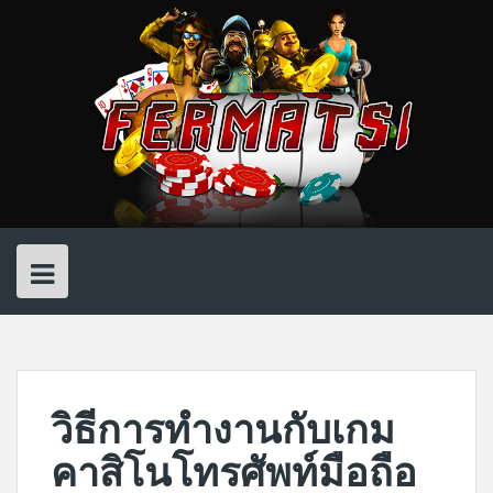
Skip
to
content
วิธีการทำงานกับเกม
คาสิโนโทรศัพท์มือถือ