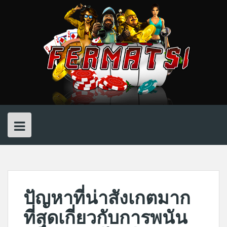
Skip
to
content
ปัญหาที่น่าสังเกตมาก
ที่สุดเกี่ยวกับการพนัน