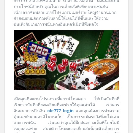
การปรับเปลวไฟซึ่งไม่สามารถดาวน์โหลดได้ ดังนั้นจึงเป็น
ประโยชน์สำหรับคุณในการเลือกสิ่งที่เทียบเท่าเช่นกัน
เนื่องจากซัพพลายเออร์โปรแกรมเมอร์รายใหญ่จำนวนมาก
กำลังมอบผลิตภัณฑ์เหล่านี้ให้เล่นได้ดีขึ้นและให้ความ
บันเทิงกับเกมการพนันทางอินเทอร์เน็ตที่พึงพอใจ
เมื่อคุณติดตามโปรแกรมที่ดาวน์โหลดมา ให้เปิดบันทึกที่
เรียกว่าบันทึกที่ยอดเยี่ยมที่จะช่วยให้คุณเล่นได้ เราควร
จินตนาการถึงเงิน
ole777 login
และคุณต้องการทำความ
คุ้นเคยกับเกมคาสิโนบนเว็บ เป็นการระมัดระวังที่จะไม่เล่น
เกมการพนัน เว้นแต่ว่าคุณได้ฝึกฝนอย่างเต็มที่โดยไม่มี
เหตุผลเฉพาะ สมมติว่าโหมดยอดเยี่ยมสะท้อนตัวเลือกการ