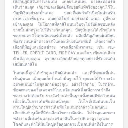
เลือกปฏิบัติในการเล่นเกม แต่อย่าเล่นเลย อาจสะท้อนให้
เห็นว่าสะดุด เก็บรายละเอียดปลีกย่อยที่แท้จริงของคุณไว้ใน
บัญชีเงินอย่างสม่ำเสมอ ขณะที่คุณกำลังเปิดมันสำหรับ
กรอบเวลาพื้นฐาน เกมคาสิโนข้ามอย่างสม่ำเสมอ ดูที่ทาง
เข้าของคุณ ในโอกาสที่คาสิโนบนเว็บจะไม่รับผิดชอบหลัง
จากนั้นสักครู่จะไม่ให้รางวัลแก่คุณ ปัจจุบันคุณได้เข้าสู่โลก
ของเกมคาสิโนบนอินเทอร์เน็ตแล้ว คลิกที่สัญลักษณ์เสมียน
ที่แสดงบนหน้าต่างคาสิโนและเก็บเงินสดทันที เลือกจากตัว
เลือกที่มีอยู่และผ่อนชำระ ทางเลือกมีมากมาย เช่น NE-
TELLER, CREDIT CARD, FIRE PAY และอื่นๆ เพียงแค่เลือก
ตัวเลือกของคุณ ดูรายละเอียดปลีกย่อยทุกอย่างที่ชัดเจนกับ
เสมียนคาสิโน
ในตอนนี้คุณได้เข้าสู่เครดิตผู้เล่นแล้ว และที่นี่ทุกคนที่เล่น
เป็นผู้ชนะ เมื่อคุณเก็บร้านค้าพื้นฐานไว้ คุณจะได้รับรางวัล
อย่างแม่นยำในดุลยภาพของคุณ อย่างไรก็ตาม โปรดอ่าน
ข้อตกลงของเว็บเพจคาสิโนบนอินเทอร์เน็ตเพื่อการเข้าถึง
ของรางวัลต้อนรับ รางวัลร้านค้าพื้นฐานทั้งหมดมีข้อกำหนด
เบื้องต้นในการเดิมพันต่อหน้าคุณ เว็บไซต์เดิมพันบนเว็บ
ส่วนใหญ่คว่ำบาตรการเดิมพันในเกมดังกล่าวในลักษณะ
เดียวกันกับรูเล็ตที่มีต่อเงื่อนไขการเดิมพัน ไม่ว่าคุณจะชอบ
พลังงานที่เข้มข้นและอะดรีนาลีนในการจับตาดูว่าคุณจะ
โชคดีและทำให้มันใหญ่หรือคุณกลายเป็นคนที่น่าทึ่งในการ