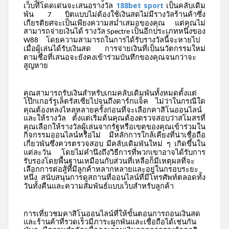
188bet sport
เว็บที่โดดเด่นจะเสนอรางวัล
เป็นคลับเดิม
พัน
บิตแบบไม่ต้องใช้เงินสดไม่มีรางวัลร้านค้าซึ่ง
7
เกียรติยศจะเป็นเพียงความสม่ำเสมอของคุณ
แต่คุณไม่
สามารถจ่ายเงินได้
รางวัล
เป็นอีกประเภทหนึ่งของ
Spectre
โดยความสามารถในการได้รับรางวัลนี้จะหายไป
W88
เมื่อผู้เล่นได้รับเงินสด
การจ่ายเงินที่เป็นนวัตกรรมใหม่
ตามชื่อที่เสนอจะยังคงเข้าร่วมบันทึกของคุณจนกว่าจะ
สูญหาย
คุณสามารถรับเงินสำหรับเกมคลับเดิมพันทั้งหมดตั้งแต่
โป๊กเกอร์รูเล็ตรัสเซียไปจนถึงดาร์กแจ็ค
ไม่ว่าในกรณีใด
คุณต้องหลงไหลหลายครั้งก่อนที่จะเลือกคาสิโนออนไลน์
และให้รางวัล
ตั้งแต่เริ่มต้นคุณต้องตรวจสอบว่าสโมสรที่
คุณเลือกให้รางวัลผู้เล่นจากรัฐหรือเขตของคุณเข้าร่วมใน
กิจกรรมออนไลน์หรือไม่
มีหลักการใกล้เคียงที่น่าเชื่อถือ
เกี่ยวพันซึ่งควรตรวจสอบ
มีคลับเดิมพันใหม่
ๆ
เกิดขึ้นใน
แต่ละวัน
โดยไม่คำนึงถึงวิธีการที่พวกเขาอาจได้รับการ
รับรองโดยพื้นฐานเหมือนกับส่วนที่เหลือก็มีเหตุผลที่จะ
เลือกการต่อสู้ที่มีลูกค้าหลากหลายและอยู่ในกรอบระยะ
หนึ่ง
สนับสนุนการดูสถานที่ออนไลน์ที่มีโทรศัพท์ตลอดทั้ง
วันทั้งคืนและความสัมพันธ์แบบเว็บสำหรับลูกค้า
การเที่ยวชมคาสิโนออนไลน์ที่ให้ขั้นตอนการถอนเงินสด
และร้านค้าที่รวดเร็วมีภาระผูกพันและเชื่อถือได้เช่นกัน