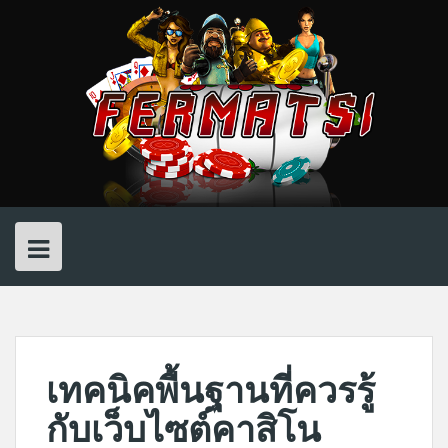
Skip
to
content
เทคนิคพื้นฐานที่ควรรู้
กับเว็บไซต์คาสิโน