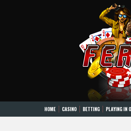
Skip
to
content
HOME
CASINO
BETTING
PLAYING IN 