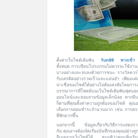
ตั้งค่าเว็บไซต์เดิมพัน
fun88 ทางเข้า
ต
ทั้งหมด การเขียนโปรแกรมไม่ควรจะใช้งาน
บางอย่างและจบลงด้วยการชนะ รางวัลควรได้ร
รับเครดิตอย่างรวดเร็วและแม่นยำ เพียงแค่เป
น่าเชื่อของไซต์ได้อย่างไม่ต้องสงสัยโ
บรรณาการที่โพสต์บนเว็บไซต์เดิมพันฟุตบ
ออนไลน์และสอบถามข้อมูลเล็กน้อย หากมีบางสิ
ก็ตามที่คุณตั้งค่าความถูกต้องของไซต์ คุณอ
เลือกการผ่อนชำระจำนวนมาก เช่น การตรวจ
ที่พักมากขึ้น
นอกจากนี้ ข้อมูลเกี่ยวกับวิธีการแสดงร
กัน คุณอาจต้องจัดเรียงบันทึกของคุณอย่างถู
อีเมลจากเว็บไซต์ได้ สมมติว่าคุณเพิ่งเริ