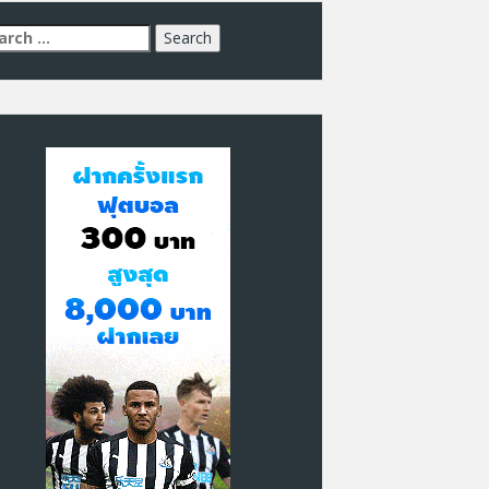
arch
: