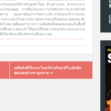
O
ัลแบบเสรีสำหรับลูกค้าใหม่ ตัวอย่างเช่น พวกเขาอาจ
รั้งแรกของคุณ การคืนเงินและรางวัลดังกล่าวจะช่วยจำกัด
าย คุณอาจต้องการวิเคราะห์รางวัลก่อนเข้าร่วมเช่น
L
งประเภท ตัวอย่างเช่น คุณอาจชอบบีบอลและฟุตบอล ดัง
ป้าหมายที่คุณสามารถวางเดิมพันทั้งหมดของคุณในพื้นที่
นไลน์ที่เหมาะสมจะทำให้คุณได้รับความสนุกสนานและความ
่มีเกียรติและมีนวัตกรรมที่เหมาะสม
เคล็ดลับที่เป็นประโยชน์สำหรับคาสิโนเดิมพัน
ฟุตบอลอย่างชาญฉลาด