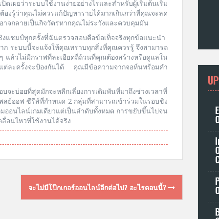
ปิดเผยว่าระบบใช้งานง่ายอย่างไรและสำหรับผู้เริ่มต้นเริ่ม
จะต้องรู้ว่าคุณไม่ควรแก้ปัญหารายได้มากเกินกว่าที่คุณจะลด
ล์อาจกลายเป็นกิจวัตรหากคุณไม่ระวังและควบคุมมัน
ชิงแชมป์ทุกครั้งที่ฉันตรวจสอบคือข้อเท็จจริงทุกข้อแนะนำ
มาก ระบบนี้จะแจ้งให้คุณทราบทุกสิ่งที่คุณควรรู้ จึงสามารถ
 แล้วไม่มีกราฟที่ละเอียดถี่ถ้วนที่คุณต้องสร้างหรือดูแลใน
แต่ละครั้งจะป้องกันได้ คุณมีข้อความจากจอห์นพร้อมคำ
UP
กือบจะบ่อยที่สุดมักจะหลีกเลี่ยงการเดิมพันที่มาถึงช่วงเวลาที่
พลย์ออฟ ซีรีส์ที่กำหนด 2 กลุ่มที่สามารถเข้าร่วมในรอบชิง
โอเกมออนไลน์เกมเดียวแต่เป็นลำดับทั้งหมด การขยับขึ้นไปจน
O
ลื่อนไหวที่ใช้งานได้จริง
I
O
จะไม่มีโป๊กเกอร์ออนไลน์อีกต่อไป? อะไรตอนนี้?
O