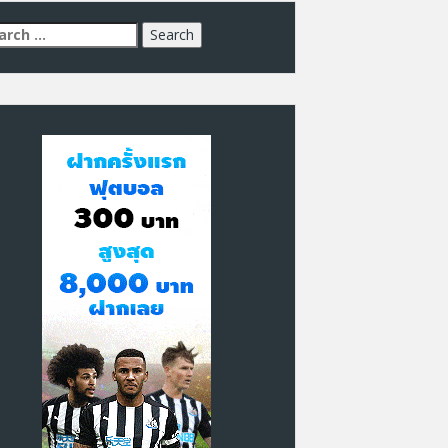
arch
: