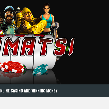
ONLINE CASINO AND WINNING MONEY