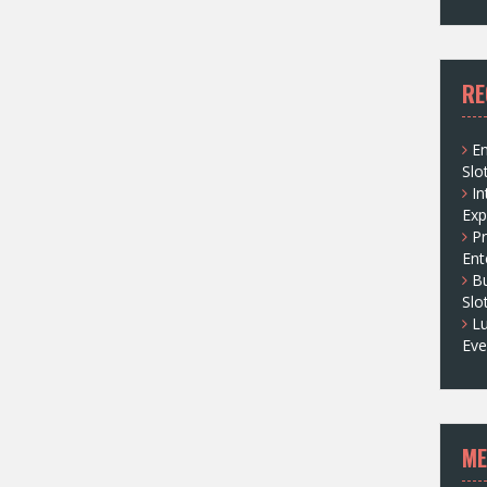
RE
En
Slo
In
Exp
Pr
Ent
B
Slo
Lu
Eve
ME