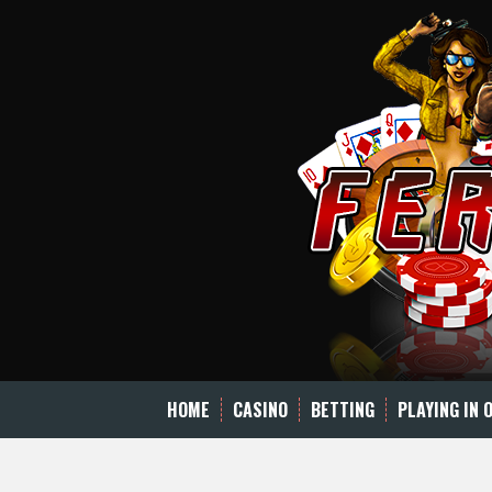
Skip
to
content
HOME
CASINO
BETTING
PLAYING IN 