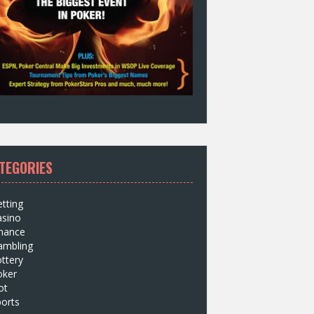
TEGORIES
tting
asino
inance
ambling
ttery
oker
ot
orts