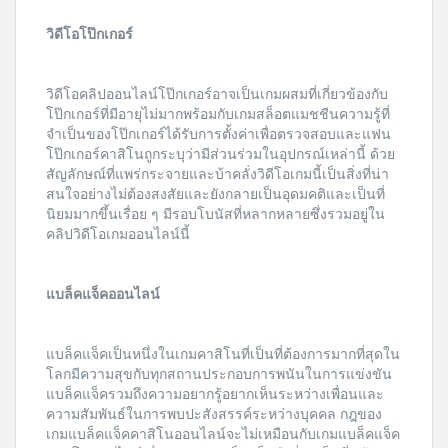
วิดีโอโป๊กเกอร์
วิดีโอคลิปออนไลน์โป๊กเกอร์อาจเป็นเกมผสมที่เกี่ยวข้องกับ
โป๊กเกอร์ที่มีอายุไม่มากพร้อมกับเกมสล็อตแมชชีนความรู้ที่
จำเป็นของโป๊กเกอร์ได้รับการตั้งค่าเพื่อตรวจสอบและแฟน
โป๊กเกอร์คาสิโนถูกระบุว่ามีส่วนร่วมในอุปกรณ์เหล่านี้ ด้วย
สัญลักษณ์ที่แพร่กระจายและบ้าคลั่งวิดีโอเกมนี้เป็นสิ่งที่น่า
สนใจอย่างไม่ต้องสงสัยและยังกลายเป็นอุดมคติและเป็นที่
นิยมมากขึ้นเรื่อย ๆ มีรอบโบนัสที่หลากหลายซึ่งรวมอยู่ใน
คลิปวิดีโอเกมออนไลน์นี้
แบล็คแจ็คออนไลน์
แบล็คแจ็คเป็นหนึ่งในเกมคาสิโนที่เป็นที่ต้องการมากที่สุดใน
โลกมีความสุขกับทุกสถานประกอบการพนันในการแข่งขัน
แบล็คแจ็ครวมถึงความอยากรู้อยากเห็นระหว่างเพื่อนและ
ความสัมพันธ์ในการพบปะสังสรรค์ระหว่างบุคคล กฎของ
เกมแบล็คแจ็คคาสิโนออนไลน์จะไม่เหมือนกับเกมแบล็คแจ็ค