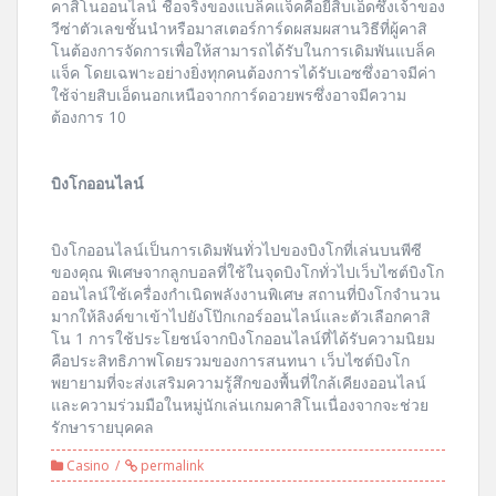
คาสิโนออนไลน์ ชื่อจริงของแบล็คแจ็คคือยี่สิบเอ็ดซึ่งเจ้าของ
วีซ่าตัวเลขชั้นนำหรือมาสเตอร์การ์ดผสมผสานวิธีที่ผู้คาสิ
โนต้องการจัดการเพื่อให้สามารถได้รับในการเดิมพันแบล็ค
แจ็ค โดยเฉพาะอย่างยิ่งทุกคนต้องการได้รับเอซซึ่งอาจมีค่า
ใช้จ่ายสิบเอ็ดนอกเหนือจากการ์ดอวยพรซึ่งอาจมีความ
ต้องการ 10
บิงโกออนไลน์
บิงโกออนไลน์เป็นการเดิมพันทั่วไปของบิงโกที่เล่นบนพีซี
ของคุณ พิเศษจากลูกบอลที่ใช้ในจุดบิงโกทั่วไปเว็บไซต์บิงโก
ออนไลน์ใช้เครื่องกำเนิดพลังงานพิเศษ สถานที่บิงโกจำนวน
มากให้ลิงค์ขาเข้าไปยังโป๊กเกอร์ออนไลน์และตัวเลือกคาสิ
โน 1 การใช้ประโยชน์จากบิงโกออนไลน์ที่ได้รับความนิยม
คือประสิทธิภาพโดยรวมของการสนทนา เว็บไซต์บิงโก
พยายามที่จะส่งเสริมความรู้สึกของพื้นที่ใกล้เคียงออนไลน์
และความร่วมมือในหมู่นักเล่นเกมคาสิโนเนื่องจากจะช่วย
รักษารายบุคคล
Casino
permalink