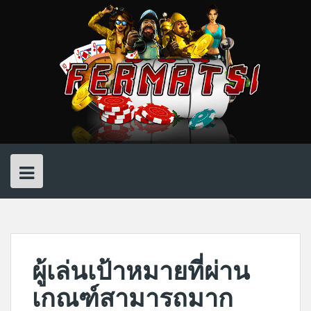
Skip
to
content
ผู้เล่นเป้าหมายที่ผ่าน
เกณฑ์สามารถมาก