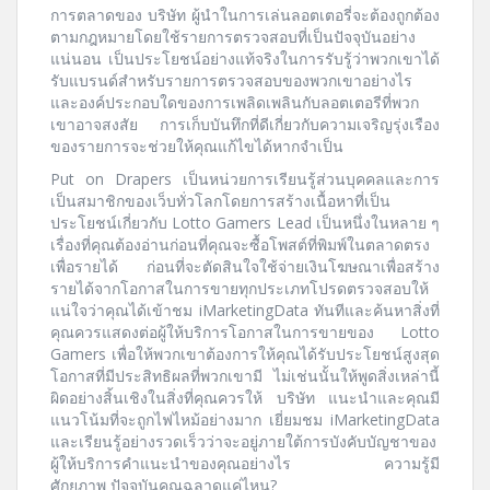
การตลาดของ บริษัท ผู้นำในการเล่นลอตเตอรี่จะต้องถูกต้อง
ตามกฎหมายโดยใช้รายการตรวจสอบที่เป็นปัจจุบันอย่าง
แน่นอน เป็นประโยชน์อย่างแท้จริงในการรับรู้ว่าพวกเขาได้
รับแบรนด์สำหรับรายการตรวจสอบของพวกเขาอย่างไร
และองค์ประกอบใดของการเพลิดเพลินกับลอตเตอรีที่พวก
เขาอาจสงสัย การเก็บบันทึกที่ดีเกี่ยวกับความเจริญรุ่งเรือง
ของรายการจะช่วยให้คุณแก้ไขได้หากจำเป็น
Put on Drapers เป็นหน่วยการเรียนรู้ส่วนบุคคลและการ
เป็นสมาชิกของเว็บทั่วโลกโดยการสร้างเนื้อหาที่เป็น
ประโยชน์เกี่ยวกับ Lotto Gamers Lead เป็นหนึ่งในหลาย ๆ
เรื่องที่คุณต้องอ่านก่อนที่คุณจะซื้อโพสต์ที่พิมพ์ในตลาดตรง
เพื่อรายได้ ก่อนที่จะตัดสินใจใช้จ่ายเงินโฆษณาเพื่อสร้าง
รายได้จากโอกาสในการขายทุกประเภทโปรดตรวจสอบให้
แน่ใจว่าคุณได้เข้าชม iMarketingData ทันทีและค้นหาสิ่งที่
คุณควรแสดงต่อผู้ให้บริการโอกาสในการขายของ Lotto
Gamers เพื่อให้พวกเขาต้องการให้คุณได้รับประโยชน์สูงสุด
โอกาสที่มีประสิทธิผลที่พวกเขามี ไม่เช่นนั้นให้พูดสิ่งเหล่านี้
ผิดอย่างสิ้นเชิงในสิ่งที่คุณควรให้ บริษัท แนะนำและคุณมี
แนวโน้มที่จะถูกไฟไหม้อย่างมาก เยี่ยมชม iMarketingData
และเรียนรู้อย่างรวดเร็วว่าจะอยู่ภายใต้การบังคับบัญชาของ
ผู้ให้บริการคำแนะนำของคุณอย่างไร ความรู้มี
ศักยภาพ ปัจจุบันคุณฉลาดแค่ไหน?